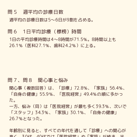
問５ 週平均の診療日数
週平均の診療日数は5～6日が9割を占める。
問６ 1日平均診療（標榜）時間
1日の平均診療時間は4～8時間が71.5％。8時間以上も
26.1％（医科27.1％、歯科24.2％）に上る。
問７、問８ 関心事と悩み
関心事（複数回答）は、「診療」72.8％、「家族」56.4％、
「自身の健康」55.9％、「医院経営」49.4％の順に多かっ
た。
一方、悩み（同）は「医院経営」が最も多く39.3％、次いで
「スタッフ」34.3％、「家族」30.1％、「自身の健康」
26.7％となった。
年齢別に見ると、すべての年代を通して「診療」への関心が
高く、30代、40代では「医院経営」や「家族」が続き、半