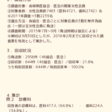
①調査対象：各保険医協会・医会の開業女性会員
②対象者数：女性会員数7463（医科4721、歯科2742）名
※2011年調査→3割2239名
③選出方法：各協会・医会ごとに対象会員の3割を無作為抽
出（一部は全女性会員に発送）
④調査期間：2015年7月～9月（発送時期は協会による）
※締切は9月30日としたが、2016年2月までに回収された調
査票を有効として集計した。
３．回収状況
①発送数：2956件（46協会・医会）
②回収数：644件（46協会・医会）／回収率：21.8％
うち有効回答数：644件／有効回答率：100.0％
４.集計
問２ 診療科
回答者の診療科は、医科417人（64.8％） ・ 歯科224人
（34.8％）。