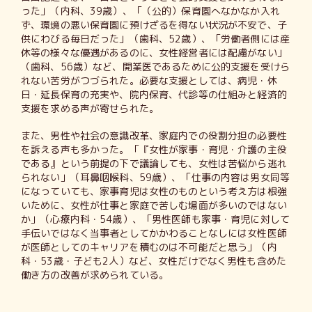
った」（内科、39歳）、「（公的）保育園へなかなか入れ
ず、環境の悪い保育園に預けざるを得ない状況が不安で、子
供にわびる毎日だった」（歯科、52歳）、「労働者側には産
休等の様々な優遇があるのに、女性経営者には配慮がない」
（歯科、56歳）など、開業医であるために公的支援を受けら
れない苦労がつづられた。必要な支援としては、病児・休
日・延長保育の充実や、院内保育、代診等の仕組みと経済的
支援を求める声が寄せられた。
また、男性や社会の意識改革、家庭内での役割分担の必要性
を訴える声も多かった。「『女性が家事・育児・介護の主役
である』という前提の下で議論しても、女性は苦悩から逃れ
られない」（耳鼻咽喉科、59歳）、「仕事の内容は男女同等
になっていても、家事育児は女性のものという考え方は根強
いために、女性が仕事と家庭で苦しむ場面が多いのではない
か」（心療内科・54歳）、「男性医師も家事・育児に対して
手伝いではなく当事者としてかかわることなしには女性医師
が医師としてのキャリアを積むのは不可能だと思う」（内
科・53歳・子ども2人）など、女性だけでなく男性も含めた
働き方の改善が求められている。