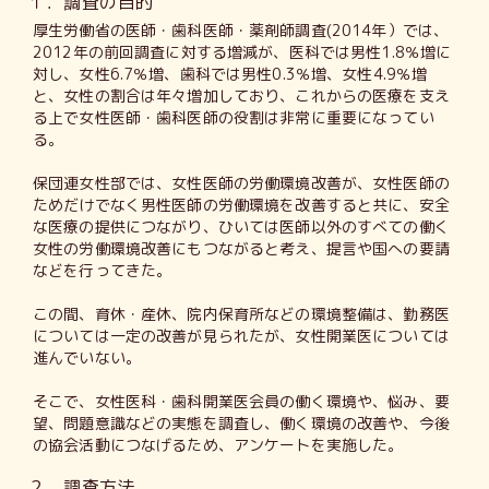
１．調査の目的
厚生労働省の医師・歯科医師・薬剤師調査(2014年）では、
2012年の前回調査に対する増減が、医科では男性1.8％増に
対し、女性6.7％増、歯科では男性0.3％増、女性4.9％増
と、女性の割合は年々増加しており、これからの医療を支え
る上で女性医師・歯科医師の役割は非常に重要になってい
る。
保団連女性部では、女性医師の労働環境改善が、女性医師の
ためだけでなく男性医師の労働環境を改善すると共に、安全
な医療の提供につながり、ひいては医師以外のすべての働く
女性の労働環境改善にもつながると考え、提言や国への要請
などを行ってきた。
この間、育休・産休、院内保育所などの環境整備は、勤務医
については一定の改善が見られたが、女性開業医については
進んでいない。
そこで、女性医科・歯科開業医会員の働く環境や、悩み、要
望、問題意識などの実態を調査し、働く環境の改善や、今後
の協会活動につなげるため、アンケートを実施した。
２．調査方法