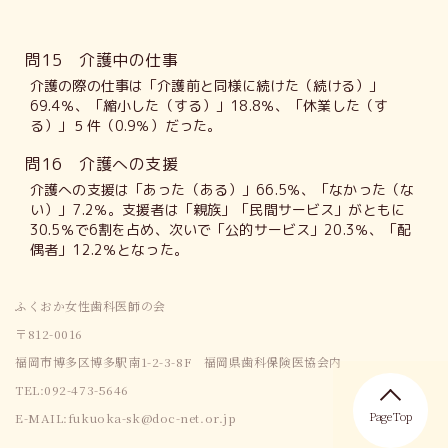
問15 介護中の仕事
介護の際の仕事は「介護前と同様に続けた（続ける）」
69.4％、「縮小した（する）」18.8％、「休業した（す
る）」５件（0.9％）だった。
問16 介護への支援
介護への支援は「あった（ある）」66.5％、「なかった（な
い）」7.2％。支援者は「親族」「民間サービス」がともに
30.5％で6割を占め、次いで「公的サービス」20.3％、「配
偶者」12.2％となった。
ふくおか女性歯科医師の会
〒812-0016
福岡市博多区博多駅南1-2-3-8F 福岡県歯科保険医協会内
TEL:092-473-5646
Page Top
E-MAIL:fukuoka-sk@doc-net.or.jp