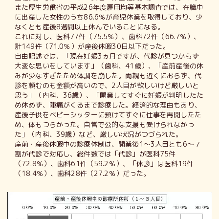
また厚生労働省の平成26年度雇用均等基本調査では、在職中
に出産した女性のうち86.6％が育児休業を取得しており、少
なくとも産後8週間以上休んでいることになる。
これに対し、医科77件（75.5％）、歯科72件（66.7％）、
計149件（71.0％）が産後休暇30日以下だった。
自由記述では、「現在妊娠3ヵ月ですが、代診が見つからず
大変な思いをしています」（歯科、41歳）、「産前産後の休
みが少なすぎたため体調を崩した。両親も近くにおらず、代
診を頼むのも金額が高いので、2人目が欲しいけど厳しいと
思う」（内科、36歳）、「開業してすぐに妊娠が判明したた
め休めず、陣痛がくるまで診療した。経済的な理由もあり、
産後子供をベビーシッターに預けてすぐに仕事を再開したた
め、体もつらかった。自営で公的な支援も受けられなかっ
た」（内科、39歳）など、厳しい状況がつづられた。
産前・産後休暇中の診療体制は、開業後1～3人目とも6～７
割が代診で対応し、総件数では「代診」が医科75件
（72.8％）、歯科61件（59.2％）、「休診」は医科19件
（18.4％）、歯科28件（27.2％）だった。